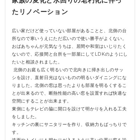
家族の変化と水回りの老朽化に伴っ
たリノベーション
広い家だけど使っていない部屋があることと、北側の台
所なので寒いうえにただ広いので使い勝手がよくない。
おばあちゃんが元気なうちは、居間や和室はいじりたく
ないので、応接間と台所を一部屋にしてLDKのようにし
たいと相談されました。
北側のお庭も広く明るいので北向きに掃き出しのサッ
シを設け、直射日光はないものの明るいダイニングにな
りました。北側の窓は思ったよりも部屋を明るくするこ
とが出来るので、断熱性能の高い窓を設置すれば快適な
空間にすることが出来ます。
東側にもテレビの脇に開口を設けて明かりを入れる工夫
をしました。
キッチンの裏にサニタリーを作り、収納力もばっちりで
す。