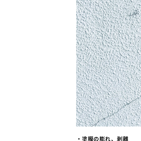
・塗膜の膨れ、剥離